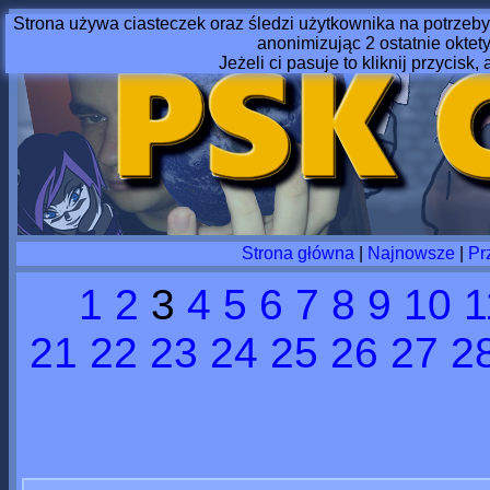
Strona używa ciasteczek oraz śledzi użytkownika na potrzeby
anonimizując 2 ostatnie oktet
Jeżeli ci pasuje to kliknij przycisk, 
Strona główna
|
Najnowsze
|
Pr
1
2
3
4
5
6
7
8
9
10
1
21
22
23
24
25
26
27
2