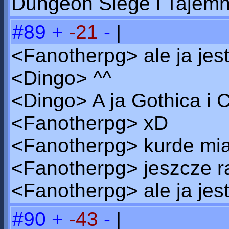
Dungeon Siege i Tajemn
#89
+
-21
-
|
<Fanotherpg> ale ja jes
<Dingo> ^^
<Dingo> A ja Gothica i 
<Fanotherpg> xD
<Fanotherpg> kurde mia
<Fanotherpg> jeszcze r
<Fanotherpg> ale ja jes
#90
+
-43
-
|