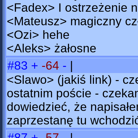
<Fadex> I ostrzeżenie 
<Mateusz> magiczny czło
<Ozi> hehe
<Aleks> żałosne
#83
+
-64
-
|
<Slawo> (jakiś link) -
ostatnim poście - czekam
dowiedzieć, że napisał
zaprzestanę tu wchodzić
#87
+
-57
-
|