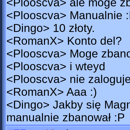
<Plooscva> ale moge 
<Plooscva> Manualnie 
<Dingo> 10 złoty.
<RomanX> Konto del?
<Plooscva> Moge zban
<Plooscva> i wteyd
<Plooscva> nie zaloguj
<RomanX> Aaa :)
<Dingo> Jakby się Magne
manualnie zbanował :P