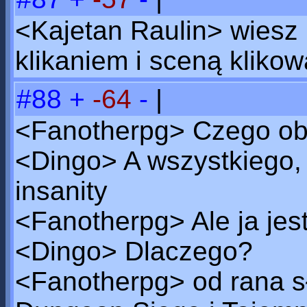
<Kajetan Raulin> wiesz b
klikaniem i sceną kliko
#88
+
-64
-
|
<Fanotherpg> Czego ob
<Dingo> A wszystkiego, 
insanity
<Fanotherpg> Ale ja jest
<Dingo> Dlaczego?
<Fanotherpg> od rana s