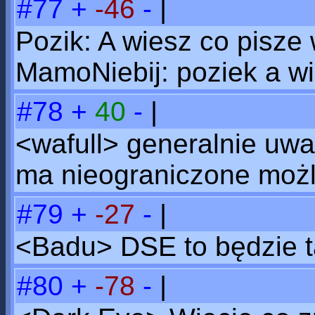
#77
+
-46
-
|
Pozik: A wiesz co pisze 
MamoNiebij: poziek a w
#78
+
40
-
|
<wafull> generalnie uw
ma nieograniczone możl
#79
+
-27
-
|
<Badu> DSE to będzie ta
#80
+
-78
-
|