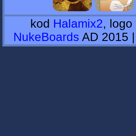
kod
Halamix2
, logo
NukeBoards
AD 2015 |