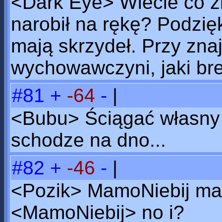
<Dark Eye> Wiecie co zr
narobił na rękę? Podzi
mają skrzydeł. Przy zna
wychowawczyni, jaki bre
#81
+
-64
-
|
<Bubu> Ściągać własny p
schodze na dno...
#82
+
-46
-
|
<Pozik> MamoNiebij ma
<MamoNiebij> no i?