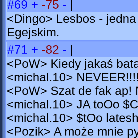
#69
+
-75
-
|
<Dingo> Lesbos - jedna
Egejskim.
#71
+
-82
-
|
<PoW> Kiedy jakaś batal
<michal.10> NEVEER!!!!
<PoW> Szat de fak ap! 
<michal.10> JA toOo 
<michal.10> $tOo latesh
<Pozik> A może mnie py