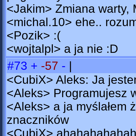
<Jakim> Zmiana warty, 
<michal.10> ehe.. rozum
<Pozik> :(
<wojtalpl> a ja nie :D
#73
+
-57
-
|
<CubiX> Aleks: Ja jest
<Aleks> Programujesz w
<Aleks> a ja myślałem że
znaczników
<CubiX> ahahahahahah