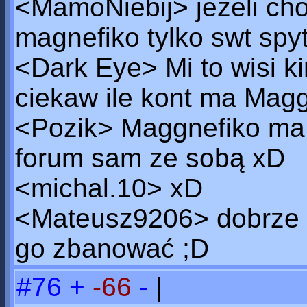
<MamoNiebij> jezeli chod
magnefiko tylko swt spy
<Dark Eye> Mi to wisi k
ciekaw ile kont ma Maggn
<Pozik> Maggnefiko ma 
forum sam ze sobą xD
<michal.10> xD
<Mateusz9206> dobrze 
go zbanować ;D
#76
+
-66
-
|