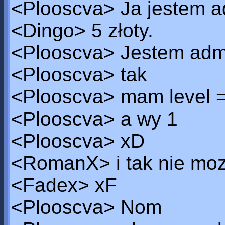
<Plooscva> Ja jestem 
<Dingo> 5 złoty.
<Plooscva> Jestem ad
<Plooscva> tak
<Plooscva> mam level =
<Plooscva> a wy 1
<Plooscva> xD
<RomanX> i tak nie mo
<Fadex> xF
<Plooscva> Nom