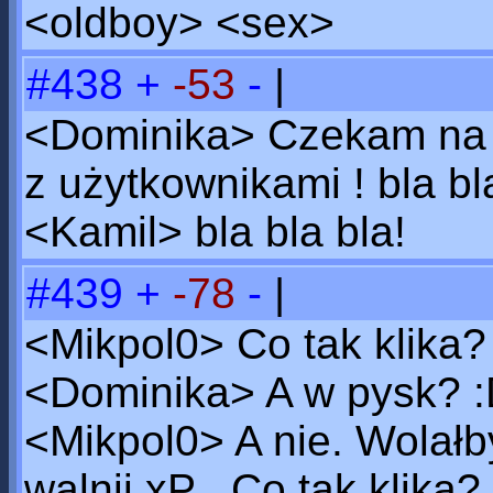
<oldboy> <sex>
#438
+
-53
-
|
<Dominika> Czekam na ok
z użytkownikami ! bla bla
<Kamil> bla bla bla!
#439
+
-78
-
|
<Mikpol0> Co tak klika?
<Dominika> A w pysk? 
<Mikpol0> A nie. Wolałb
walnij xP . Co tak klika?