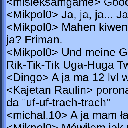
<misieksamgame> Good
<Mikpol0> Ja, ja, ja... J
<Mikpol0> Mahen kiwen-
ja? Friman.
<Mikpol0> Und meine GG
Rik-Tik-Tik Uga-Huga Two
<Dingo> A ja ma 12 lvl w 
<Kajetan Raulin> poron
da "uf-uf-trach-trach"
<michal.10> A ja mam ł
<Mikpol0> Mówiłem jak 