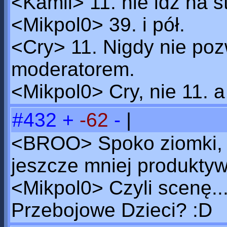
<Kamil> 11. nie idź na s
<Mikpol0> 39. i pół.
<Cry> 11. Nigdy nie poz
moderatorem.
<Mikpol0> Cry, nie 11. a
#432
+
-62
-
|
<BROO> Spoko ziomki, 
jeszcze mniej produktyw
<Mikpol0> Czyli scenę.
Przebojowe Dzieci? :D