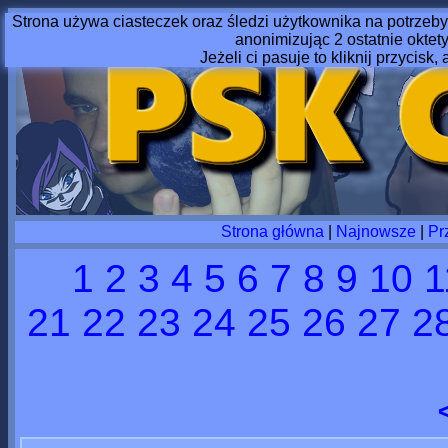
Strona używa ciasteczek oraz śledzi użytkownika na potrzeby
anonimizując 2 ostatnie oktet
Jeżeli ci pasuje to kliknij przycisk, 
Strona główna
|
Najnowsze
|
Pr
1
2
3
4
5
6
7
8
9
10
1
21
22
23
24
25
26
27
2