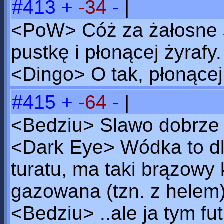
#413
+
-34
-
|
<PoW> Cóż za żałosne s
pustkę i płonącej żyrafy.
<Dingo> O tak, płonącej
#415
+
-64
-
|
<Bedziu> Slawo dobrze 
<Dark Eye> Wódka to dl
turatu, ma taki brązowy 
gazowana (tzn. z helem
<Bedziu> ..ale ja tym fu