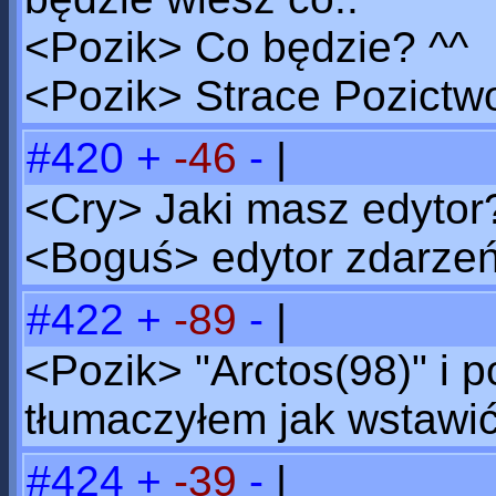
<Pozik> Co będzie? ^^
<Pozik> Strace Pozictw
#420
+
-46
-
|
<Cry> Jaki masz edytor?
<Boguś> edytor zdarze
#422
+
-89
-
|
<Pozik> "Arctos(98)" i 
tłumaczyłem jak wstawić
#424
+
-39
-
|