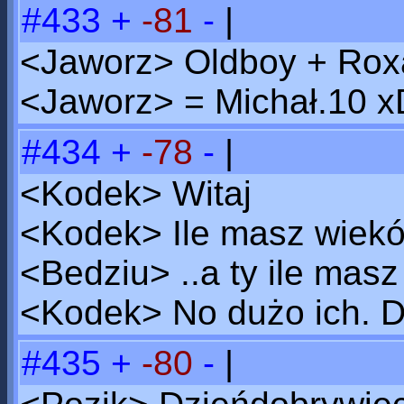
#433
+
-81
-
|
<Jaworz> Oldboy + Roxa
<Jaworz> = Michał.10 x
#434
+
-78
-
|
<Kodek> Witaj
<Kodek> Ile masz wiek
<Bedziu> ..a ty ile mas
<Kodek> No dużo ich. Di
#435
+
-80
-
|