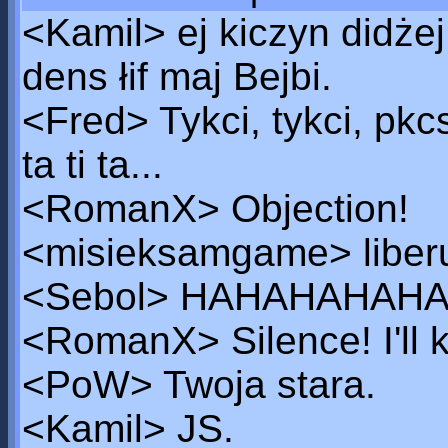
<Kamil> ej kiczyn didżej,
dens łif maj Bejbi.
<Fred> Tykci, tykci, pkcs,
ta ti ta...
<RomanX> Objection!
<misieksamgame> liber
<Sebol> HAHAHAHAH
<RomanX> Silence! I'll ki
<PoW> Twoja stara.
<Kamil> JS.