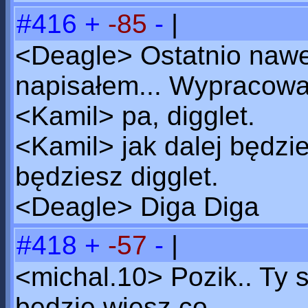
#416
+
-85
-
|
<Deagle> Ostatnio nawe
napisałem... Wypracowan
<Kamil> pa, digglet.
<Kamil> jak dalej będzi
będziesz digglet.
<Deagle> Diga Diga
#418
+
-57
-
|
<michal.10> Pozik.. Ty 
będzie wiesz co..