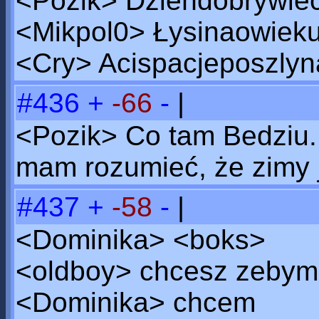
<Pozik> Dzieńdobrywiec
<Mikpol0> Łysinaowiek
<Cry> Acispacjeposzly
#436
+
-66
-
|
<Pozik> Co tam Bedziu...
mam rozumieć, że zimy j
#437
+
-58
-
|
<Dominika> <boks>
<oldboy> chcesz zebym 
<Dominika> chcem