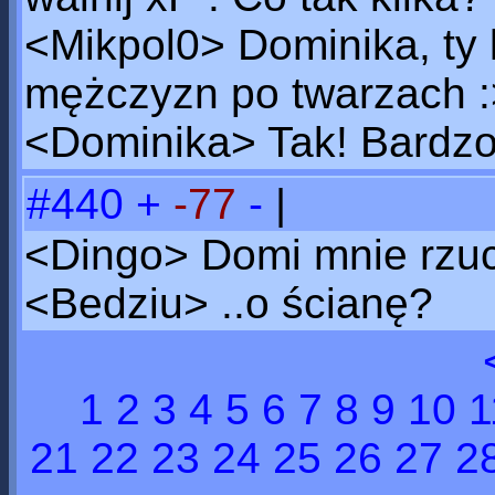
<Mikpol0> Dominika, ty 
mężczyzn po twarzach :
<Dominika> Tak! Bardzo
#440
+
-77
-
|
<Dingo> Domi mnie rzuc
<Bedziu> ..o ścianę?
1
2
3
4
5
6
7
8
9
10
1
21
22
23
24
25
26
27
2