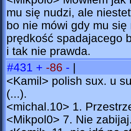
mu się nudzi, ale nieste
bo nie mówi gdy mu się 
prędkość spadajacego bl
i tak nie prawda.
#431
+
-86
-
|
<Kamil> polish sux. u s
(...).
<michal.10> 1. Przestrze
<Mikpol0> 7. Nie zabijaj