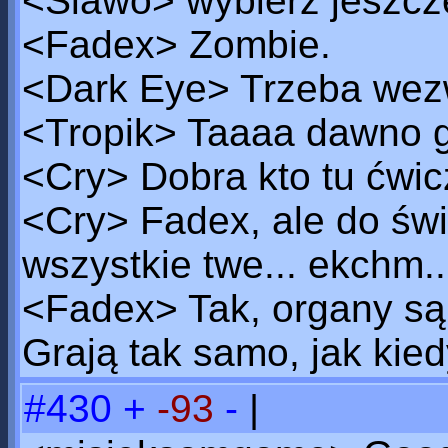
<Slawo> wybierz jeszcze
<Fadex> Zombie.
<Dark Eye> Trzeba wez
<Tropik> Taaaa dawno g
<Cry> Dobra kto tu ćwi
<Cry> Fadex, ale do św
wszystkie twe... ekchm.
<Fadex> Tak, organy są
Grają tak samo, jak kied
#430
+
-93
-
|