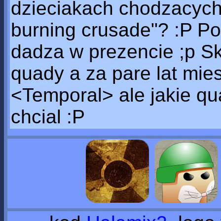
dzieciakach chodzacych
burning crusade"? :P Po
dadza w prezencie ;p Sk
quady a za pare lat mi
<Temporal> ale jakie qu
chcial :P