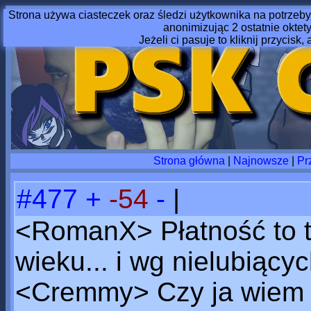
Strona używa ciasteczek oraz śledzi użytkownika na potrzeby
anonimizując 2 ostatnie oktet
Jeżeli ci pasuje to kliknij przycisk, 
Strona główna
|
Najnowsze
|
Pr
#477
+
-54
-
|
<RomanX> Płatność to ta
wieku... i wg nielubiący
<Cremmy> Czy ja wiem cz