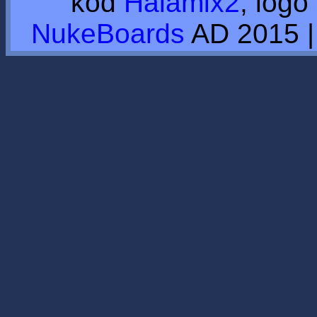
kod
Halamix2
, logo
NukeBoards
AD 2015 |