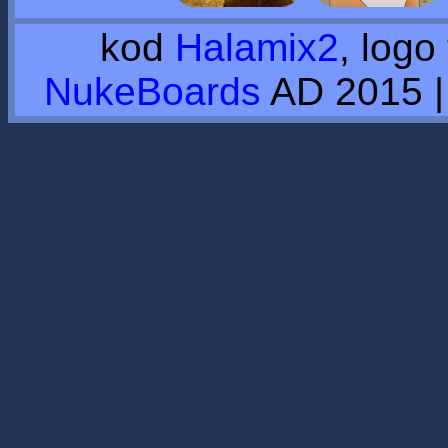
kod
Halamix2
, logo
NukeBoards
AD 2015 |