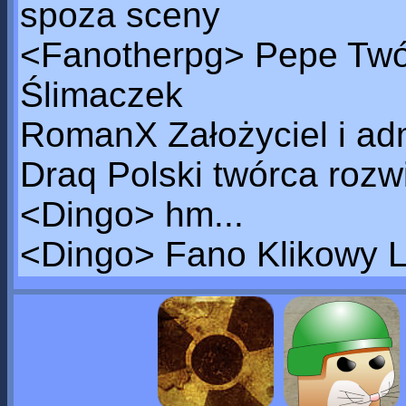
spoza sceny
<Fanotherpg> Pepe Twór
Ślimaczek
RomanX Założyciel i ad
Draq Polski twórca rozw
<Dingo> hm...
<Dingo> Fano Klikowy 