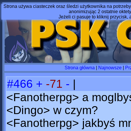
Strona używa ciasteczek oraz śledzi użytkownika na potrzeby
anonimizując 2 ostatnie oktet
Jeżeli ci pasuje to kliknij przycisk, 
Strona główna
|
Najnowsze
|
Pr
#466
+
-71
-
|
<Fanotherpg> a moglby
<Dingo> w czym?
<Fanotherpg> jakbyś mn