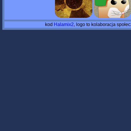
kod
Halamix2
, logo to kolaboracja społe