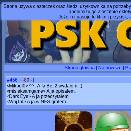
Strona używa ciasteczek oraz śledzi użytkownika na potrzeby
anonimizując 2 ostatnie oktet
Jeżeli ci pasuje to kliknij przycisk, 
Strona główna
|
Najnowsze
|
Pr
#456
+
-89
-
|
<Mikpol0> ^^ . Alfa!Bet 2 wydałem. ;)
<misieksamgame> A ja opisałem.
<Dark Eye> A ja przeczytałem.
<WojTal> A ja w NFS grałem.