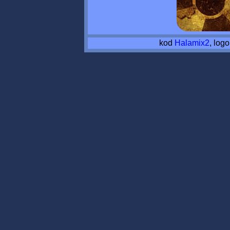
kod
Halamix2
, log