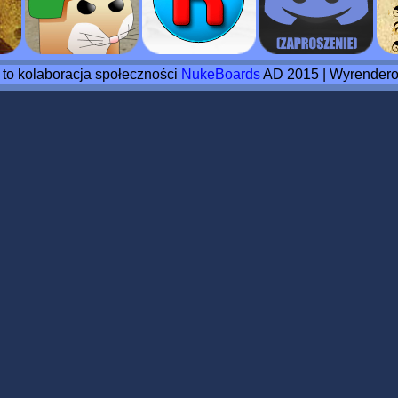
o to kolaboracja społeczności
NukeBoards
AD 2015 | Wyrendero