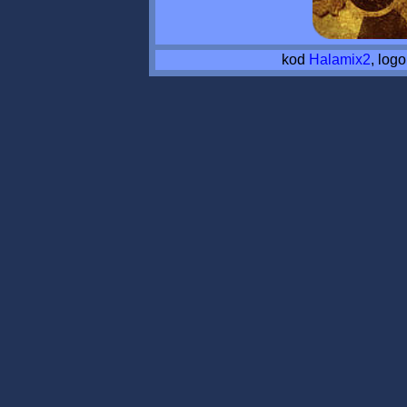
kod
Halamix2
, log