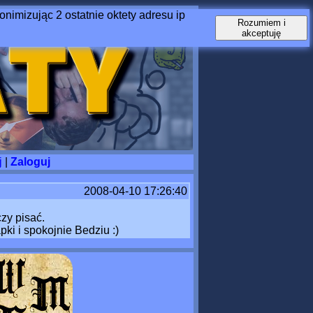
nimizując 2 ostatnie oktety adresu ip
Rozumiem i
akceptuję
j
|
Zaloguj
2008-04-10 17:26:40
czy pisać.
ki i spokojnie Bedziu :)