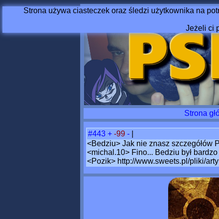
Strona używa ciasteczek oraz śledzi użytkownika na pot
Jeżeli ci 
Strona gł
#443
+
-99
-
|
<Bedziu> Jak nie znasz szczegółów Pozi
<michal.10> Fino... Bedziu był bardzo 
<Pozik> http://www.sweets.pl/pliki/a