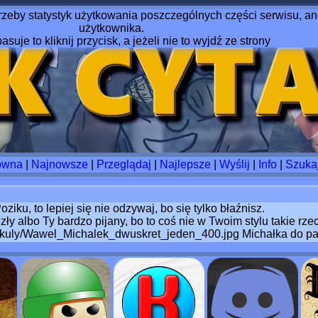
rzeby statystyk użytkowania poszczególnych części serwisu, ano
użytkownika.
pasuje to kliknij przycisk, a jeżeli nie to wyjdź ze strony
ówna
|
Najnowsze
|
Przeglądaj
|
Najlepsze
|
Wyślij
|
Info
|
Szuka
ku, to lepiej się nie odzywaj, bo się tylko błaźnisz.
zły albo Ty bardzo pijany, bo to coś nie w Twoim stylu takie rze
rtykuly/Wawel_Michalek_dwuskret_jeden_400.jpg Michałka do pap