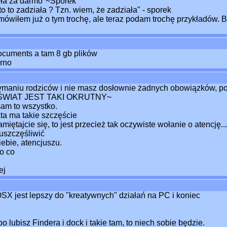
yła za darmo"~Sporek
to to zadziała ? Tzn. wiem, że zadziała" - sporek
ówiłem już o tym trochę, ale teraz podam trochę przykładów. 
ocuments a tam 8 gb plików
rno
zymaniu rodziców i nie masz dosłownie żadnych obowiązków, poz
ALE ŚWIAT JEST TAKI OKRUTNY~
am to wszystko.
ta ma takie szczęście
ętajcie się, to jest przecież tak oczywiste wołanie o atencję...
uszczęśliwić
ebie, atencjuszu.
o co
ej
X jest lepszy do "kreatywnych" działań na PC i koniec
o lubisz Findera i dock i takie tam, to niech sobie będzie.