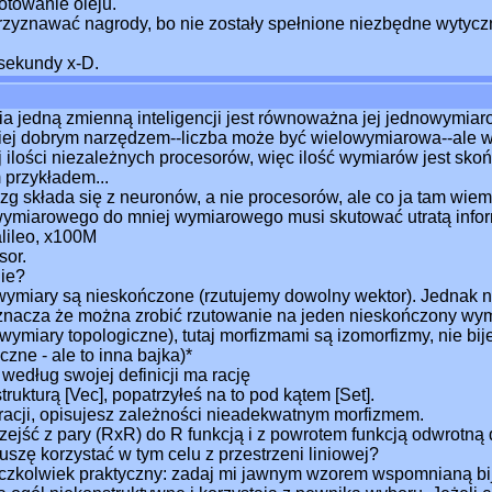
towanie oleju.
zyznawać nagrody, bo nie zostały spełnione niezbędne wytycz
 sekundy x-D.
 jedną zmienną inteligencji jest równoważna jej jednowymiar
ziej dobrym narzędzem--liczba może być wielowymiarowa--ale w p
ilości niezależnych procesorów, więc ilość wymiarów jest skoń
 przykładem...
g składa się z neuronów, a nie procesorów, ale co ja tam wiem
ymiarowego do mniej wymiarowego musi skutować utratą infor
lileo, x100M
sor.
nie?
e wymiary są nieskończone (rzutujemy dowolny wektor). Jednak n
znacza że można zrobić rzutowanie na jeden nieskończony wymia
wymiary topologiczne), tutaj morfizmami są izomorfizmy, nie bij
zne - ale to inna bajka)*
według swojej definicji ma rację
trukturą [Vec], popatrzyłeś na to pod kątem [Set].
racji, opisujesz zależności nieadekwatnym morfizmem.
jść z pary (RxR) do R funkcją i z powrotem funkcją odwrotną d
muszę korzystać w tym celu z przestrzeni liniowej?
czkolwiek praktyczny: zadaj mi jawnym wzorem wspomnianą bij