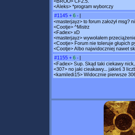
<BROO> CF2.5.
<Aleks> *program wyborczy
#1145
+
6
-
|
<masterjayz> to forum założył msg? n
<Cootje> ^Mistrz
<Fadex> xD
<masterjayz> wywołałem przeciążenie
<Cootje> Forum nie toleruje głupich p
<Cootje> Albo najwidoczniej nawet skr
#1155
+
6
-
|
<Fadex> Sup. Skąd taki ciekawy nick
<307> no jaki cieakawy... jakieś 3 licz
<kamiledi15> Widocznie pierwsze 306 