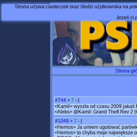
Strona używa ciasteczek oraz śledzi użytkownika na pot
Jeżeli ci 
Strona gł
#744
+
7
-
|
<Kamil> wyszła od czasu 2009 jakaś fa
<Aleks> @Kamil: Grand Theft Rev 2 
#1049
+
7
-
|
<Herrios> Ja umiem ugotować parówk
<Herrios> to chyba moje największe o