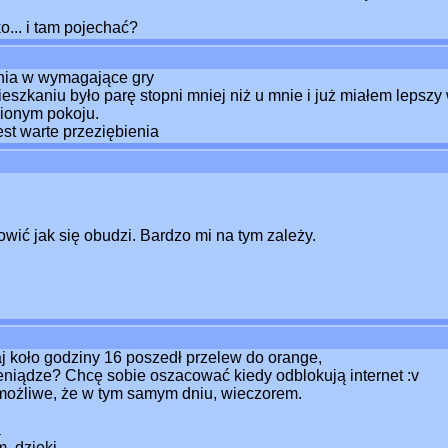
... i tam pojechać?
ania w wymagające gry
eszkaniu było parę stopni mniej niż u mnie i już miałem lepsz
ionym pokoju.
st warte przeziębienia
owić jak się obudzi. Bardzo mi na tym zależy.
j koło godziny 16 poszedł przelew do orange,
ieniądze? Chcę sobie oszacować kiedy odblokują internet :v
k, możliwe, że w tym samym dniu, wieczorem.
a
 dzięki.