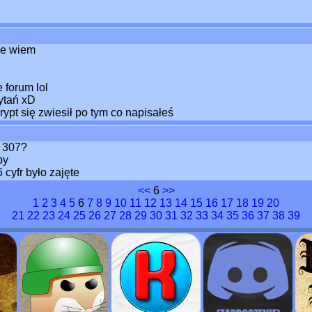
ie wiem
 forum lol
ytań xD
ypt się zwiesił po tym co napisałeś
, 307?
by
cyfr było zajęte
<<
6
>>
1
2
3
4
5
6
7
8
9
10
11
12
13
14
15
16
17
18
19
20
21
22
23
24
25
26
27
28
29
30
31
32
33
34
35
36
37
38
39