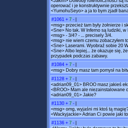
<Jakim> Dowody równoliczności są na 
operować i je konstruktywnie przeksz
<YumohuSeyo> a ja to bym zjadł ban
#1061
+
7
-
|
<msg> przecież tam były żołnierze i sk
<Sne> No tak. W Inferno są ludziki, w
<msg> - 3/4? - ... precisely 3/4.
<msg> nie wiem czemu zobaczyłem to 
<Sne> Laserami. Wyobraź sobie 20 W
<Sne> Albo lepiej... że okazuje się, 
przypadek podczas zabawy.
#1084
+
7
-
|
<msg> Dobry masz tam pomysł na bitw
#1128
+
7
-
|
<adrian09_01> BROO masz jakieś ek
<BROO> Mam ale niezainstalowane or
<adrian09_01> Jakie?
#1130
+
7
-
|
<msg> omg, wyjaśni mi ktoś tą magi
<Wackyjackie> Adrian Ci powie jaki to
#1136
+
7
-
|