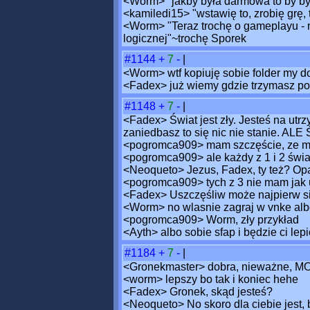
<Worm> "jakby była darmowa to by b
<kamiledi15> "wstawię to, zrobię grę, 
<Worm> "Teraz trochę o gameplayu - m
logicznej"~trochę Sporek
#1144
+
7
-
|
<Worm> wtf kopiuję sobie folder my d
<Fadex> już wiemy gdzie trzymasz po
#1148
+
7
-
|
<Fadex> Świat jest zły. Jesteś na utr
zaniedbasz to się nic nie stanie. 
<pogromca909> mam szczęście, ze m
<pogromca909> ale każdy z 1 i 2 świa
<Neoqueto> Jezus, Fadex, ty też? Opami
<pogromca909> tych z 3 nie mam jak 
<Fadex> Uszczęśliw może najpierw si
<Worm> no wlasnie zagraj w vnke alb
<pogromca909> Worm, zły przykład
<Ayth> albo sobie sfap i będzie ci lepi
#1184
+
7
-
|
<Gronekmaster> dobra, nieważne, MOS
<worm> lepszy bo tak i koniec hehe
<Fadex> Gronek, skąd jesteś?
<Neoqueto> No skoro dla ciebie jest, b