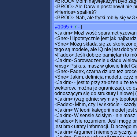
<BROO> Moim największym było zago
<BROO> Ale Darwin postanowił nie pr
<Herrios> spaliłeś?
<BROO> Nah, ale frytki robiły się w 3
#1065
+
7
-
|
<Jakim> Możliwość sparametryzowania
<Sne> Hipotetycznie jest jak najbard
<Sne> Mózg składa się ze skończonej 
tego są modele, ale IQ nie jest dobrym
<Fadex> Jeśli dobrze pamiętam to móz
<Jakim> Sprowadzenie układu wielow
<msg> Psikus, masz w głowie Intel Ga
<Sne> Fadex, czarna dziura też proce
<Sne> Jakim, definicja modelu, czyż 
<Jakim> - jest to przy założeniu że t
wektorów, można je ograniczać), co o
odnoszącym się do struktury liniowej (
<Jakim> (względnie; wymiary topologic
<Fadex> Mhm, czyli w skrócie - każdy 
<Jakim> W teorii kategorii model jest s
<Jakim> W sensie ścisłym - nie masz 
<Fadex> Nie rozumiem. Jeśli mogę prze
jest brak utraty informacji. Dlaczego 
<Jakim> Argument niemerytoryczny, a