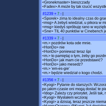
<Gronekmaster> bieszczady
<Fadex> A może by tak rzucić wszystko
#1239
+
7
-
|
<Sporek> zima to idealny czas do gr
<msg> A żebyś wiedział, u pikora w mi
<msg> kiedyś spróbuję rano w wyzięb
<Sne> TIL 40 punktów w Cinebench je
#1339
+
7
-
|
<m.> pozdrów kota ode mnie.
<HonDo> nie
<HonDo> ponieważ teraz śpi
<m.> to pamiętaj o tym, żeby go pozdr
<HonDo> jak mam cie przedstawić?
<HonDo> jako mesedż?
<m.> 'em-es-gie'
<m.> będzie wiedział o kogo chodzi.
#1356
+
7
-
|
<Kyogi> Pytanie do starszych: Wczora
po jakim czasie oni mogą dostać te p
<!dog> Zależy czy priorytet. Jeśli ta
<Kyogi> Wysłałem wczoraj
<Kyogi> a dzisiaj, teraz jeszcze niem
<HappyOrange> @Kyogi Już dostałem,