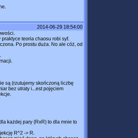
ne.
2014-06-29 18:54:00
owości.
raktyce teoria chaosu robi syf.
czona. Po prostu duża. No ale cóż, od
.
macji.
ie są (rzutujemy skończoną liczbę
r bez utraty i...est pojęciem
ekcje.
la każdej pary (RxR) to dla mnie to
ekcję R^2 -> R.