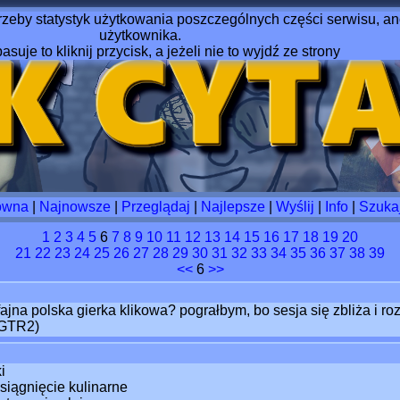
rzeby statystyk użytkowania poszczególnych części serwisu, ano
użytkownika.
pasuje to kliknij przycisk, a jeżeli nie to wyjdź ze strony
ówna
|
Najnowsze
|
Przeglądaj
|
Najlepsze
|
Wyślij
|
Info
|
Szuka
1
2
3
4
5
6
7
8
9
10
11
12
13
14
15
16
17
18
19
20
21
22
23
24
25
26
27
28
29
30
31
32
33
34
35
36
37
38
39
<<
6
>>
jna polska gierka klikowa? pograłbym, bo sesja się zbliża i ro
(GTR2)
i
siągnięcie kulinarne