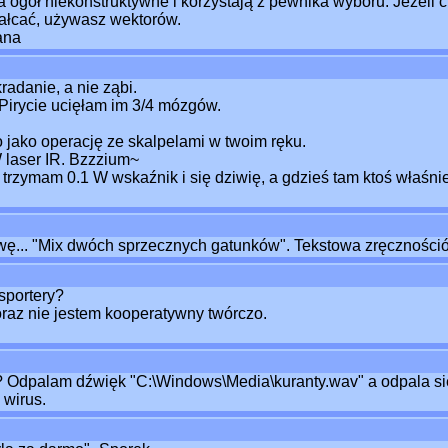
ogół niekonstruktywne i korzystają z pewnika wyboru. Jeżeli 
tałcać, używasz wektorów.
ana
radanie, a nie ząbi.
 Pirycie ucięłam im 3/4 mózgów.
jako operację ze skalpelami w twoim ręku.
 laser IR. Bzzzium~
że trzymam 0.1 W wskaźnik i się dziwię, a gdzieś tam ktoś właśn
ę... "Mix dwóch sprzecznych gatunków". Tekstowa zręcznośció
sportery?
az nie jestem kooperatywny twórczo.
ę? Odpalam dźwięk "C:\Windows\Media\kuranty.wav" a odpala 
 wirus.