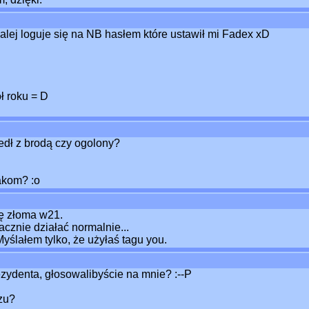
dalej loguje się na NB hasłem które ustawił mi Fadex xD
ł roku = D
zedł z brodą czy ogolony?
!
akom? :o
 złoma w21.
znie działać normalnie...
yślałem tylko, że użyłaś tagu you.
ydenta, głosowalibyście na mnie? :--P
zu?