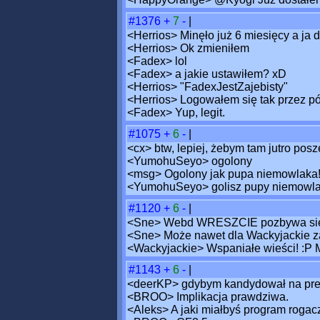
#1376
+
7
-
|
<Herrios> Minęło już 6 miesięcy a ja 
<Herrios> Ok zmieniłem
<Fadex> lol
<Fadex> a jakie ustawiłem? xD
<Herrios> "FadexJestZajebisty"
<Herrios> Logowałem się tak przez pó
<Fadex> Yup, legit.
#1075
+
6
-
|
<cx> btw, lepiej, żebym tam jutro pos
<YumohuSeyo> ogolony
<msg> Ogolony jak pupa niemowlaka
<YumohuSeyo> golisz pupy niemowl
#1120
+
6
-
|
<Sne> Webd WRESZCIE pozbywa się
<Sne> Może nawet dla Wackyjackie zac
<Wackyjackie> Wspaniałe wieści! :P M
#1143
+
6
-
|
<deerKP> gdybym kandydował na prez
<BROO> Implikacja prawdziwa.
<Aleks> A jaki miałbyś program rogac