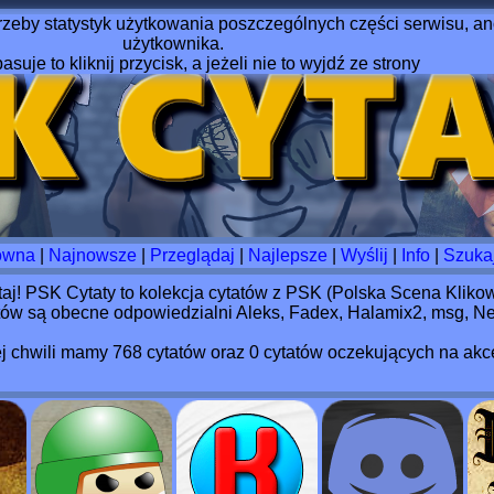
rzeby statystyk użytkowania poszczególnych części serwisu, ano
użytkownika.
pasuje to kliknij przycisk, a jeżeli nie to wyjdź ze strony
ówna
|
Najnowsze
|
Przeglądaj
|
Najlepsze
|
Wyślij
|
Info
|
Szuka
taj! PSK Cytaty to kolekcja cytatów z PSK (Polska Scena Klikow
ów są obecne odpowiedzialni Aleks, Fadex, Halamix2, msg, Neo
j chwili mamy 768 cytatów oraz
0 cytatów oczekujących na akc