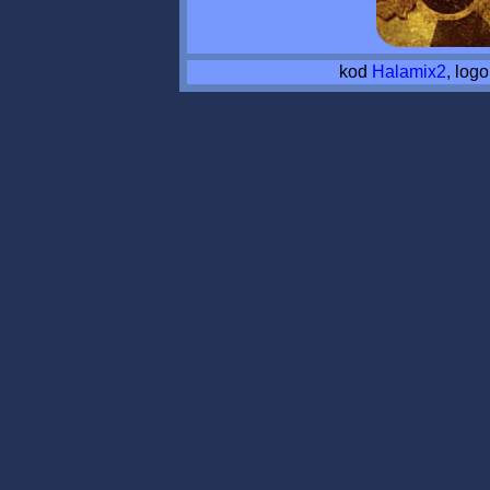
kod
Halamix2
, log