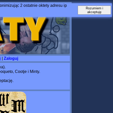
nimizując 2 ostatnie oktety adresu ip
Rozumiem i
akceptuję
j
|
Zaloguj
a).
queto, Cootje i Minty.
eptację.